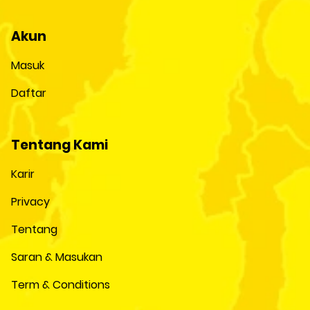
Akun
Masuk
Daftar
Tentang Kami
Karir
Privacy
Tentang
Saran & Masukan
Term & Conditions