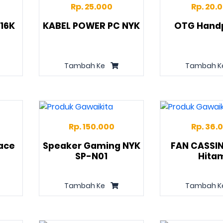
Rp. 25.000
Rp. 20.
16K
KABEL POWER PC NYK
OTG Hand
Tambah Ke
Tambah K
Rp. 150.000
Rp. 36.
ace
Speaker Gaming NYK
FAN CASSI
SP-N01
Hita
Tambah Ke
Tambah K