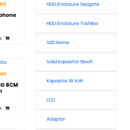
000
HDD Enclosure Seagate
phone
HDD Enclosure Toshiba
e
SSD Nvme
Solid Kapasitor 19volt
000
Kapasitor 19 Volt
NG 8CM
m
LCD
e
Adaptor