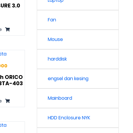
Laptop
URE 3.0
Fan
e
Mouse
harddisk
000
th ORICO
engsel dan kesing
 BTA-403
Mainboard
e
HDD Enclosure NYK