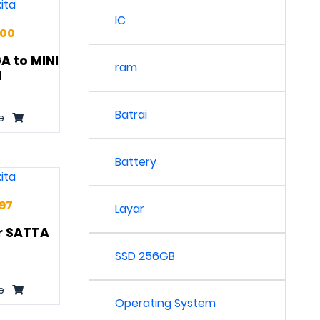
IC
000
A to MINI
ram
I
Batrai
e
Battery
997
Layar
r SATTA
SSD 256GB
e
Operating System