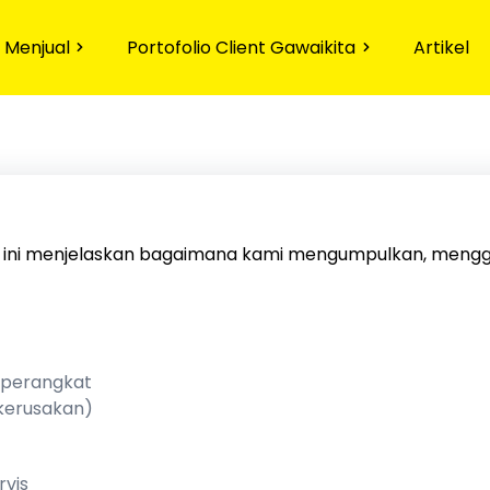
 Menjual
Portofolio Client Gawaikita
Artikel
n ini menjelaskan bagaimana kami mengumpulkan, menggu
 perangkat
 kerusakan)
rvis