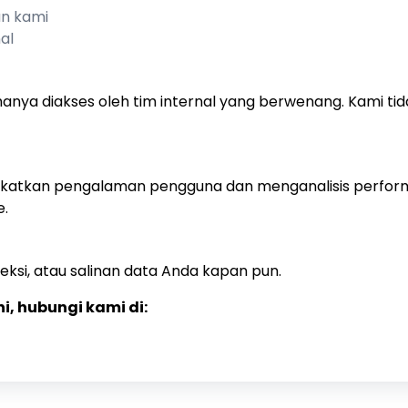
an kami
al
hanya diakses oleh tim internal yang berwenang. Kami t
atkan pengalaman pengguna dan menganalisis performa 
e.
si, atau salinan data Anda kapan pun.
i, hubungi kami di: