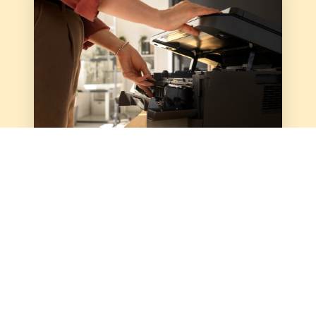
Offline
Menengah
Kursus Teknisi Printer
10 Materi
Rp 4.000.000
Rp 1.000.000
Lihat Kursus